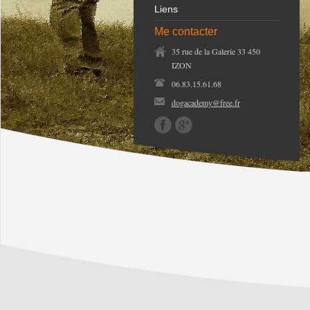
Liens
Me contacter
35 rue de la Galerie 33 450
IZON
06.83.15.61.68
dogacademy@free.fr