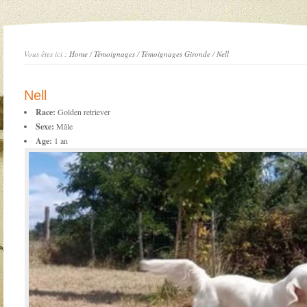
Vous êtes ici :
Home
/
Témoignages
/
Témoignages Gironde
/
Nell
Nell
Race:
Golden retriever
Sexe:
Mâle
Age:
1 an