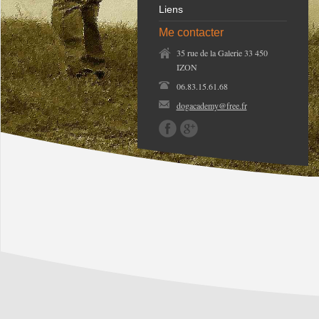
Liens
Me contacter
35 rue de la Galerie 33 450
IZON
06.83.15.61.68
dogacademy@free.fr