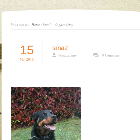
Vous êtes ici :
Home
/ Iana2 - dogacademy
15
Iana2
dogacademy
0 Comment
Mai
2016