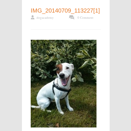
IMG_20140709_113227[1]
dogacademy
0 Comment