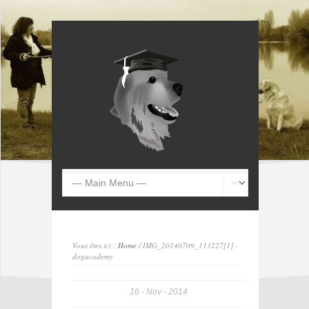
Vous êtes ici :
Home
/ IMG_20140709_113227[1] -
dogacademy
16
Nov
2014