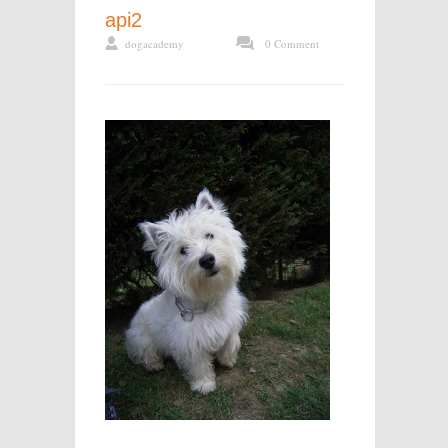
api2
dogacademy
0 Comment