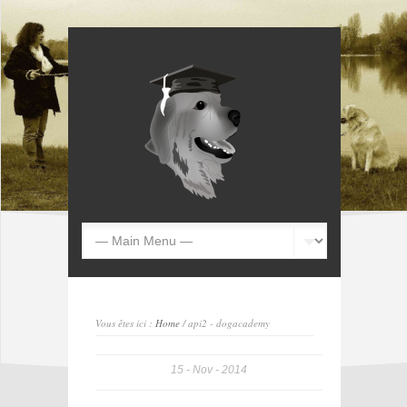
Vous êtes ici :
Home
/ api2 - dogacademy
15
Nov
2014